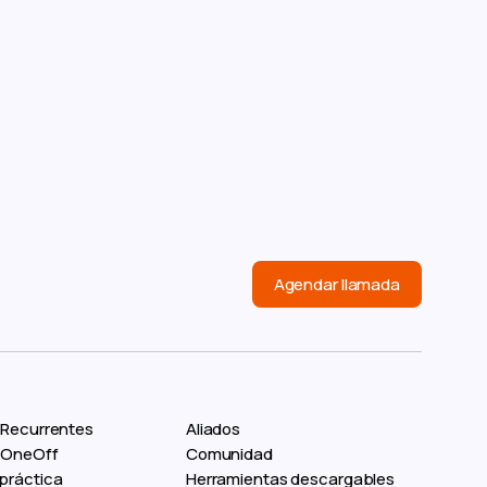
 qué un contrato de
idencialidad (NDA) es
ial en el desarrollo de
ware?
Agendar llamada
 Recurrentes
Aliados
s OneOff
Comunidad
práctica
Herramientas descargables