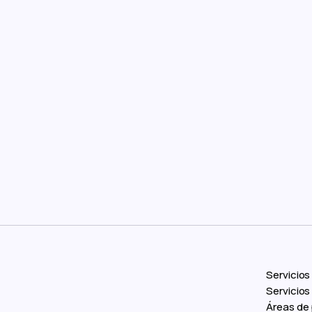
ía
La ley de protección de datos:
¿Por
implicaciones para empresas
conf
que manejan grandes
esenc
volúmenes de información
soft
Servicios
Servicio
Áreas de 