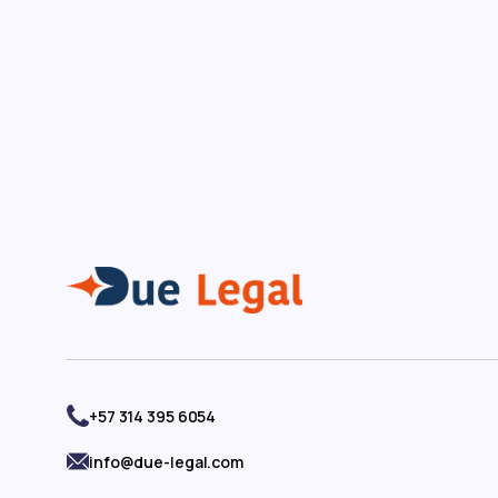
El registro de marca no deber
ser opcional en tu empresa.
+57 314 395 6054
info@due-legal.com