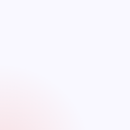
Superintendencia Financiera implica que la entidad
financiera está siendo rigurosamente monitoreada
en términos de su estabilidad financiera y el
cumplimiento de las regulaciones. Esto brinda a los
consumidores una mayor confianza en la solidez de
la entidad.
Resolución de quejas:
El Defensor del Consumidor
puede actuar como intermediario en caso de que
los consumidores tengan quejas o enfrenten
problemas con la entidad financiera. Ayudan a
resolver disputas y garantizan que se respeten los
derechos de los consumidores.
Mayor transparencia:
La supervisión de la
Superintendencia Financiera puede llevar a una
mayor transparencia en las operaciones y
productos financieros ofrecidos por la entidad. Los
consumidores pueden acceder a información más
clara sobre tarifas, tasas de interés y otros
aspectos relevantes.
Cumplimiento de Regulaciones:
La entidad
financiera estará sujeta a las regulaciones y