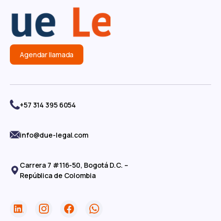
Agendar llamada
+57 314 395 6054
info@due-legal.com
Carrera 7 #116-50, Bogotá D.C. –
República de Colombia