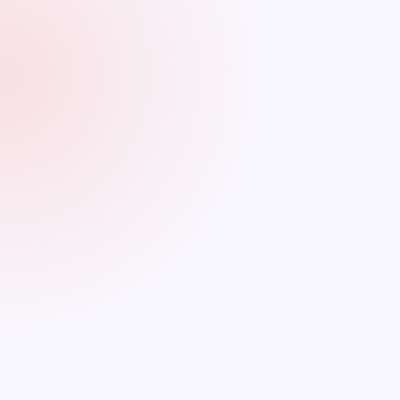
normativas impuestas por la Superintendencia
Financiera y el Defensor del Consumidor, lo que
asegura que cumpla con los estándares
adecuados de conducta y servicio al cliente.
Seguridad Financiera:
La supervisión contribuye a
prevenir situaciones de quiebra o crisis financiera
que podrían afectar a los clientes. Los
consumidores pueden sentirse más seguros al
saber que sus depósitos y activos están siendo
supervisados
A pesar de esta cesión, las condiciones de la deuda
permanecerán sin cambios, incluyendo el mismo límite de
crédito, fecha de corte y límite de pago. Los pagos de la
RappiCard Visa seguirán realizándose a través de los mismos
canales habilitados previamente, como PSE, tarjeta débito
con CVV y/o RappiCuenta y no se pueden realizar pagos en las
oficinas de Davivienda ni a través de su portal transaccional.
María Alejandra Gaviria