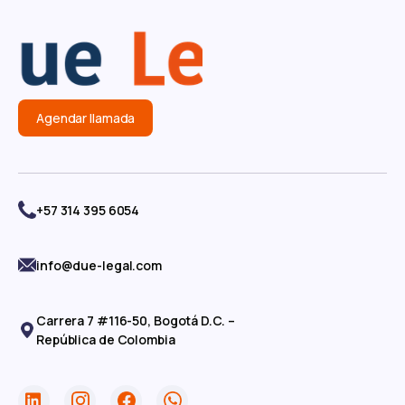
Agendar llamada
+57 314 395 6054
info@due-legal.com
Carrera 7 #116-50, Bogotá D.C. –
República de Colombia