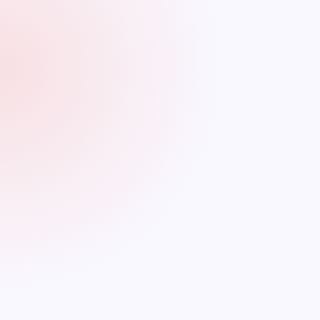
Solo quedan por analizar las implicaciones de añadir “(Taylor ́s
version)” a los títulos de las canciones. Esto no es una obra,
sino únicamente un signo dirigido a distinguir ciertas
canciones de otras en el mercado. Para el derecho, esto
significa que es una marca (Decisión Andina 486 de 2000, art.
134), ya que es perceptible por los sentidos, distingue un
producto y es susceptible de representación gráfica. En el
contexto de las canciones de Taylor Swift, registrar la marca
“Taylor’s version” les permitirá prohibir que otros la usen en
sus obras y deja claro que se trata de grabaciones diferentes
a las publicadas al inicio de su carrera.
Gracias al derecho de la propiedad intelectual, Taylor Swift ha
logrado ser propietaria de las nuevas grabaciones de sus
canciones, y los fans pueden estar seguros de que
escuchándolas están apoyando a su artista favorita en lugar
de otra empresa titular de los derechos patrimoniales.