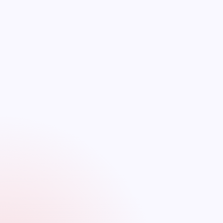
de 1993, art. 4), que contienen derechos morales y
patrimoniales. Mientras los derechos morales son
inseparables del autor, los derechos patrimoniales sí pueden
ser vendidos y renunciados. Taylor Swift vendió a Big Machine
Records los derechos patrimoniales sobre sus canciones, por
lo que ya no tiene derecho a reproducirlas, comunicarlas o
crear obras derivadas. Sin embargo, el derecho sobre las
grabaciones de las canciones es diferente al derecho sobre
su composición, que Taylor Swift sí mantiene. Por esto, Taylor
Swift ha decidido utilizar los derechos que aún mantiene
sobre las composiciones de la obra para grabarlas de nuevo y
que estas sí le pertenezcan.
Las nuevas grabaciones ya no son realmente obras, sino por
el contrario interpretaciones o ejecuciones. Por eso, salen del
ámbito de los derechos de autor, para ser protegidas por los
derechos conexos cuyos sujetos son los artistas,
intérpretes o ejecutantes de la obra original. Ahora, Taylor
Swift tendrá derechos para permitir la reproducción de su
interpretación en otros medios, como documentales de
Netflix, sin necesitar autorización de otro ni darle
remuneración (Convenio de Berna, 1886).