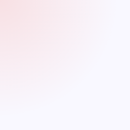
Mirada A Lo Que Viene
Colombia presenta un ejemplo fascinante de este fenómeno.
Con resoluciones y circulares de la Superintendencia de
Industria y Comercio (SIC) definiendo términos como "interés"
y regulando las tarifas que las fintechs pueden cobrar, el país
está en la vanguardia de abordar estos desafíos legales.
Pero, ¿cómo equilibrar la protección al consumidor sin ahogar
la innovación? Esa es la pregunta del millón.
Conclusión: Navegando En
Aguas Inciertas
Para cerrar, estamos viviendo en tiempos emocionantes. Las
fintechs están cambiando el juego, y la LegalTech está justo
allí, corriendo junto a ellas. Es un mundo de posibilidades, pero
también uno lleno de preguntas. ¿Cómo protegemos a los
consumidores sin frenar la innovación? ¿Cómo equilibramos la
necesidad de regulación con la libertad para explorar nuevas
ideas? Son preguntas que no tienen respuestas fáciles, pero