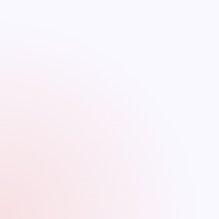
injustas. Pero aquí es donde se pone interesante: al intentar
proteger al consumidor, podemos caer en el extremo
opuesto del espectro, creando regulaciones que sofocan la
innovación. Es un delicado equilibrio entre fomentar la
innovación y proteger a los usuarios.
LegalTech: El Nuevo Guardián
En El Juego
Entonces, ¿qué papel juegan los abogados en todo esto?
Bueno, resulta que es bastante crucial. La LegalTech, la
intersección de la tecnología y la práctica legal, está
emergiendo como el héroe (o el villano, dependiendo de a
quién preguntes) en esta historia. Con firmas como Due Legal
liderando el camino, la asesoría legal especializada en
startups y fintechs se está convirtiendo en un recurso
invaluable. Estos abogados no solo necesitan entender la ley;
también deben ser innovadores, pensando en cómo la ley
puede adaptarse a estas nuevas tecnologías.
El Caso De Colombia: Una