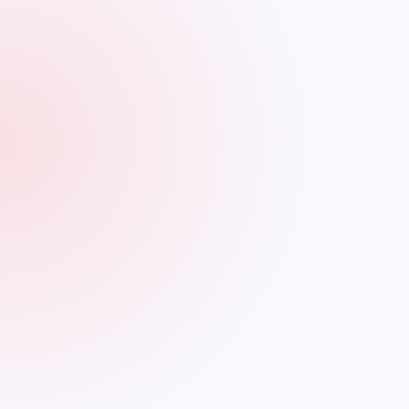
aplicación de prácticas discriminatorias de facto en el
comercio. Esto implica la revisión de regulaciones, entre otras,
de los monopolios departamentales de alcohol, para asegurar
que se cumplan debidamente principios internacionales de
comercio, como el de no discriminación.
Existen matices relevantes en este escenario. Por un lado, es
importante tener en cuenta que solo alrededor de 8
departamentos cuentan con industrias licoreras, las cuales,
sin embargo, concentran el 60% del mercado (SIC 2020) del
país en dicho sector. Por otro lado, es crucial aclarar que el
monopolio no se aplica a bebidas como la cerveza y el vino, ya
que su contenido de alcohol es menor al 20%, quedando así
fuera del alcance de esta medida.
Desde la perspectiva de nuestra Constitución, creada en
1991, el Monopolio Rentístico de Licores en Colombia no solo
representa una excepción en materia de autonomía de las
entidades locales frente a la nacional, sino que también
constituye la esencia misma del capitalismo industrial de
nuestro país. Si bien el monopolio de licores encuentra su
razón de ser en el recaudo de impuestos y la protección de