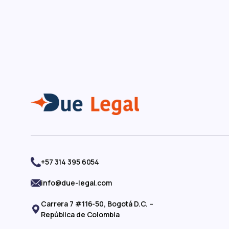
+57 314 395 6054
info@due-legal.com
Carrera 7 #116-50, Bogotá D.C. –
República de Colombia