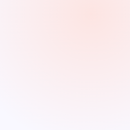
ional
Capital
90%
o y M&A
90%
90%